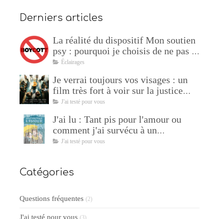
Derniers articles
La réalité du dispositif Mon soutien
psy : pourquoi je choisis de ne pas y
adhérer !
Éclairages
Je verrai toujours vos visages : un
film très fort à voir sur la justice
restaurative
J'ai testé pour vous
J'ai lu : Tant pis pour l'amour ou
comment j'ai survécu à un
manipulateur de Sophie Lambda
J'ai testé pour vous
Catégories
Questions fréquentes
(2)
J'ai testé pour vous
(3)