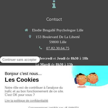
Contact
Elodie Brugallé Psychologue Lille
153 Boulevard De La Liberté
59800
Lille
07.82.30.64.75
Les
Lundi
,
Mercredi
et
Jeudi
de
8h30
à
18h
Le
Mardi
de
8h30
à
13h
Prendre rendez-vous en ligne
Plan du site
Mentions légales