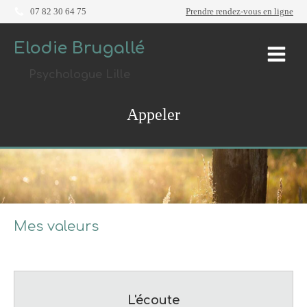
07 82 30 64 75
Prendre rendez-vous en ligne
Elodie Brugallé
Psychologue Lille
Appeler
Mes valeurs
L'écoute