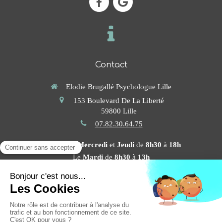
Contact
Elodie Brugallé Psychologue Lille
153 Boulevard De La Liberté
59800
Lille
07.82.30.64.75
Les
Lundi
,
Mercredi
et
Jeudi
de
8h30
à
18h
Le
Mardi
de
8h30
à
13h
Prendre rendez-vous en ligne
Plan du site