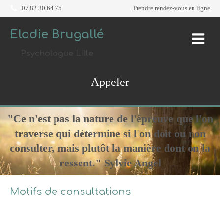
07 82 30 64 75
Prendre rendez-vous en ligne
Elodie Brugallé
Psychologue Lille
Appeler
"Ce n'est pas la nature de l'épreuve que l'on
traverse qui détermine si l'on doit ou non
consulter, mais plutôt la manière dont on la
ressent." Sylvie Angel
Motifs de consultations