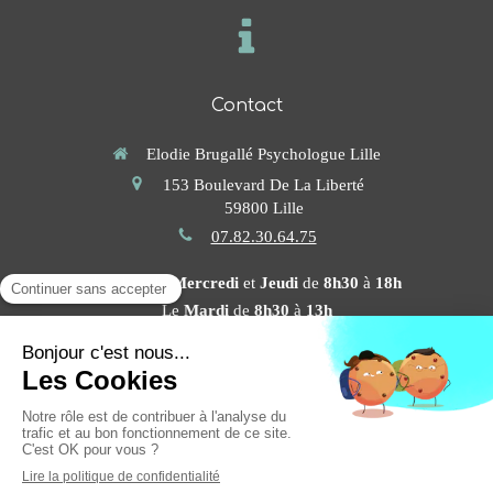
Contact
Elodie Brugallé Psychologue Lille
153 Boulevard De La Liberté
59800
Lille
07.82.30.64.75
Les
Lundi
,
Mercredi
et
Jeudi
de
8h30
à
18h
Le
Mardi
de
8h30
à
13h
Prendre rendez-vous en ligne
Plan du site
Mentions légales