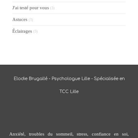
J'ai testé pour vous
(3)
Astuces
(3)
Éclairages
(5)
Elodie Brugallé - Psychologue Lille - Spécialisée en
TCC Lille
Anxiété, troubles du sommeil, stress, confiance en soi,