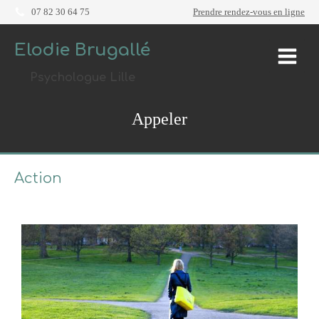
07 82 30 64 75
Prendre rendez-vous en ligne
Elodie Brugallé
Psychologue Lille
Appeler
Action