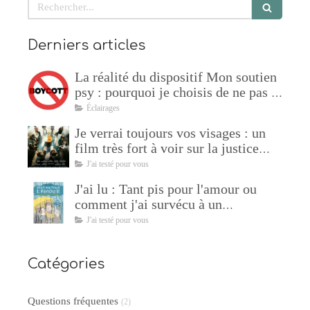
Rechercher
Derniers articles
La réalité du dispositif Mon soutien
psy : pourquoi je choisis de ne pas y
adhérer !
Éclairages
Je verrai toujours vos visages : un
film très fort à voir sur la justice
restaurative
J'ai testé pour vous
J'ai lu : Tant pis pour l'amour ou
comment j'ai survécu à un
manipulateur de Sophie Lambda
J'ai testé pour vous
Catégories
Questions fréquentes
(2)