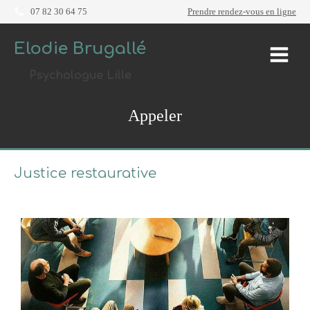
07 82 30 64 75
Prendre rendez-vous en ligne
Elodie Brugallé
Psychologue Lille
Appeler
Justice restaurative