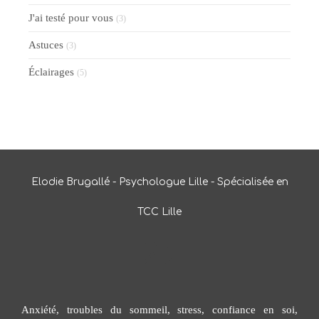
J'ai testé pour vous
(3)
Astuces
(3)
Éclairages
(5)
Elodie Brugallé - Psychologue Lille - Spécialisée en
TCC Lille
Anxiété, troubles du sommeil, stress, confiance en soi,