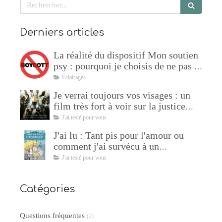
Rechercher
Derniers articles
La réalité du dispositif Mon soutien
psy : pourquoi je choisis de ne pas y
adhérer !
Éclairages
Je verrai toujours vos visages : un
film très fort à voir sur la justice
restaurative
J'ai testé pour vous
J'ai lu : Tant pis pour l'amour ou
comment j'ai survécu à un
manipulateur de Sophie Lambda
J'ai testé pour vous
Catégories
Questions fréquentes
(2)