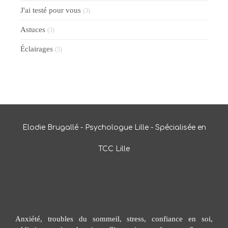
J'ai testé pour vous
(3)
Astuces
(3)
Éclairages
(5)
Elodie Brugallé - Psychologue Lille - Spécialisée en
TCC Lille
Anxiété, troubles du sommeil, stress, confiance en soi,