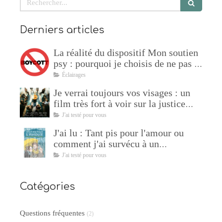
Derniers articles
La réalité du dispositif Mon soutien
psy : pourquoi je choisis de ne pas y
adhérer !
Éclairages
Je verrai toujours vos visages : un
film très fort à voir sur la justice
restaurative
J'ai testé pour vous
J'ai lu : Tant pis pour l'amour ou
comment j'ai survécu à un
manipulateur de Sophie Lambda
J'ai testé pour vous
Catégories
Questions fréquentes
(2)