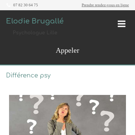
07 82 30 64 75
Prendre rendez-vous en ligne
Elodie Brugallé
Psychologue Lille
Appeler
Différence psy